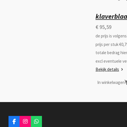
klaverblaa
€ 95,59
de prijs is volgen
prijs per stuk €0,
totale bedrag hie
excl eventuele v
Bekijk details
In winkelwagen
F
I
W