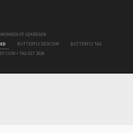
EWONNEN OF GEKREGEN
EED
BUTTERFLY GEOCOIN
BUTTERFLY TAG
EY COIN + TAG SET 2026