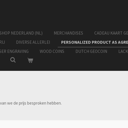
SHOP NEDERLAND (NL)
MERCHANDISES
CADEAU KAART G
RIJ
DIVERSE ALLERLEI
PERSONALIZED PRODUCT AS AGR
ASER ENGRAVING
WOOD COINS
DUTCH GEOCOIN
LACK
rvan we de prijs besproken hebben.