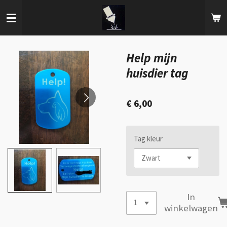
Ga
direct
naar
de
hoofdinhoud
Help mijn
huisdier tag
€ 6,00
Tag kleur
In
winkelwagen