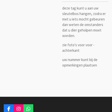
deze tag kunt u aan uw
sleutelbos hangen, zodra er
met u iets mocht gebeuren
dan weten de omstanders
dat u dier geholpen moet
worden.
zie foto's voor voor -
achterkant
uw nummer kunt bij de
opmerkingen plaatsen
F
I
W