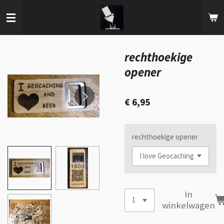
Ga
direct
naar
de
hoofdinhoud
rechthoekige
opener
€ 6,95
rechthoekige opener
In
winkelwagen