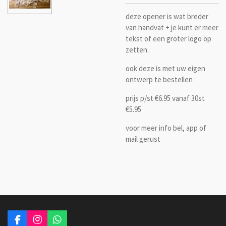
deze opener is wat breder
van handvat + je kunt er meer
tekst of een groter logo op
zetten.
ook deze is met uw eigen
ontwerp te bestellen
prijs p/st €6.95 vanaf 30st
€5.95
voor meer info bel, app of
mail gerust
F
I
W