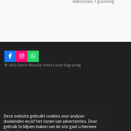
milestones + gravering
F
I
W
a
n
h
© 2022 Dutch Woodie Artist Laser Engraving
c
s
a
e
t
t
b
a
s
o
g
A
o
r
p
k
a
p
m
Deze website gebruikt cookies voor analyse-
doeleinden en/of het tonen van advertenties. Door
gebruik te blijven maken van de site gaat u hiermee