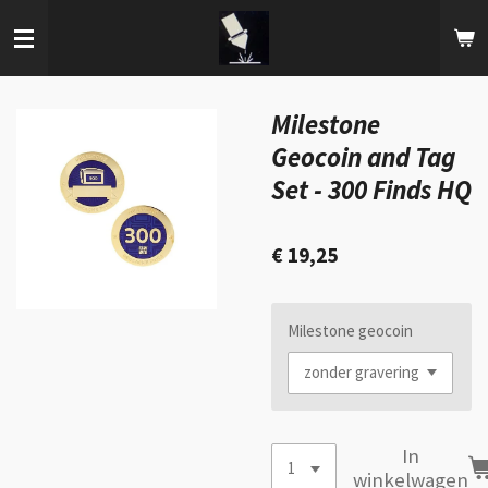
Ga
direct
naar
de
hoofdinhoud
Milestone
Geocoin and Tag
Set - 300 Finds HQ
€ 19,25
Milestone geocoin
In
winkelwagen