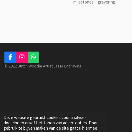
milestones + gravering
F
I
W
a
n
h
© 2022 Dutch Woodie Artist Laser Engraving
c
s
a
e
t
t
b
a
s
o
g
A
o
r
p
k
a
p
m
Deze website gebruikt cookies voor analyse-
doeleinden en/of het tonen van advertenties. Door
gebruik te blijven maken van de site gaat u hiermee