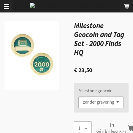
Ga
direct
naar
Milestone
de
hoofdinhoud
Geocoin and Tag
Set - 2000 Finds
HQ
€ 23,50
Milestone geocoin
In
winkelwagen