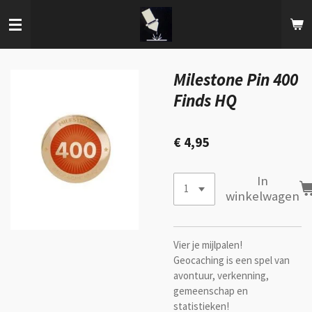
Ga
direct
naar
de
hoofdinhoud
Milestone Pin 400
Finds HQ
€ 4,95
In
winkelwagen
Vier je mijlpalen!
Geocaching is een spel van
avontuur, verkenning,
gemeenschap en
statistieken!