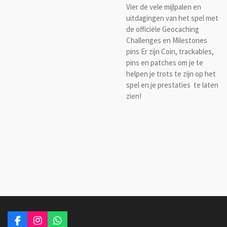
Vier de vele mijlpalen en
uitdagingen van het spel met
de officiële Geocaching
Challenges en Milestones
pins Er zijn Coin, trackables,
pins en patches om je te
helpen je trots te zijn op het
spel en je prestaties te laten
zien!
F
I
W