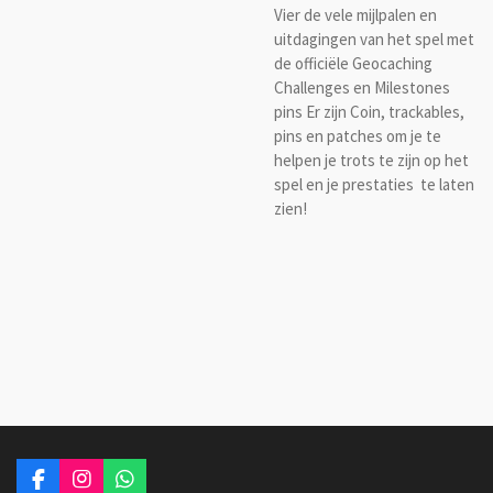
Vier de vele mijlpalen en
uitdagingen van het spel met
de officiële Geocaching
Challenges en Milestones
pins Er zijn Coin, trackables,
pins en patches om je te
helpen je trots te zijn op het
spel en je prestaties te laten
zien!
F
I
W