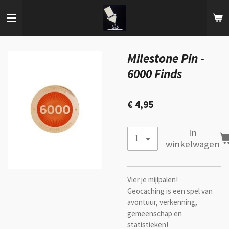
Ga
direct
naar
de
hoofdinhoud
Milestone Pin -
6000 Finds
€ 4,95
In
winkelwagen
Vier je mijlpalen!
Geocaching is een spel van
avontuur, verkenning,
gemeenschap en
statistieken!