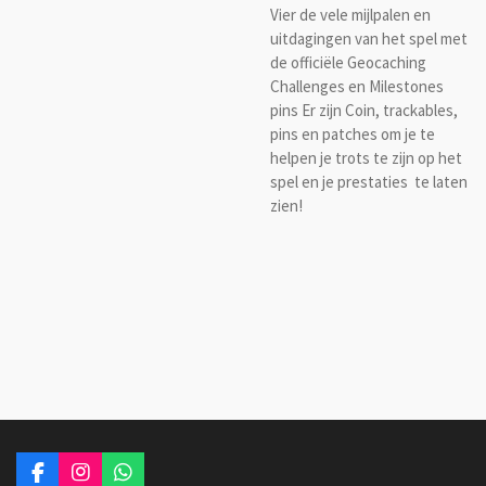
Vier de vele mijlpalen en
uitdagingen van het spel met
de officiële Geocaching
Challenges en Milestones
pins Er zijn Coin, trackables,
pins en patches om je te
helpen je trots te zijn op het
spel en je prestaties te laten
zien!
F
I
W