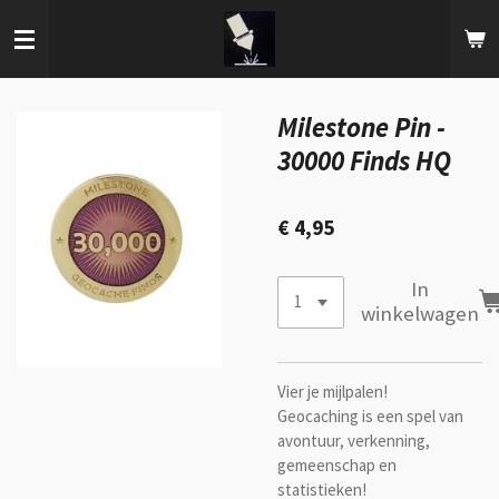
Ga
direct
naar
de
hoofdinhoud
Milestone Pin -
30000 Finds HQ
€ 4,95
In
winkelwagen
Vier je mijlpalen!
Geocaching is een spel van
avontuur, verkenning,
gemeenschap en
statistieken!