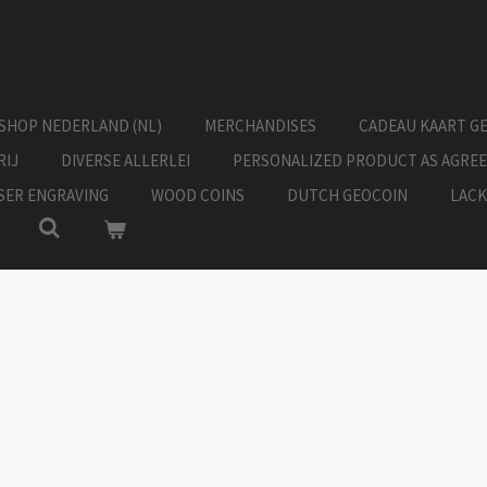
SHOP NEDERLAND (NL)
MERCHANDISES
CADEAU KAART G
RIJ
DIVERSE ALLERLEI
PERSONALIZED PRODUCT AS AGRE
ASER ENGRAVING
WOOD COINS
DUTCH GEOCOIN
LACK