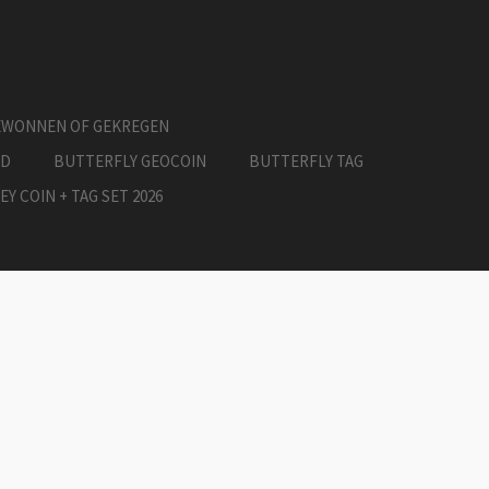
EWONNEN OF GEKREGEN
ED
BUTTERFLY GEOCOIN
BUTTERFLY TAG
EY COIN + TAG SET 2026