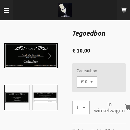
Ga
direct
naar
de
hoofdinhoud
Tegoedbon
€ 10,00
Cadeaubon
In
winkelwagen