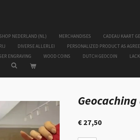
SHOP NEDERLAND (NL)
MERCHANDISES
CADEAU KAART G
RIJ
DIVERSE ALLERLEI
PERSONALIZED PRODUCT AS AGRE
ASER ENGRAVING
WOOD COINS
DUTCH GEOCOIN
LACK
Geocaching 
€ 27,50