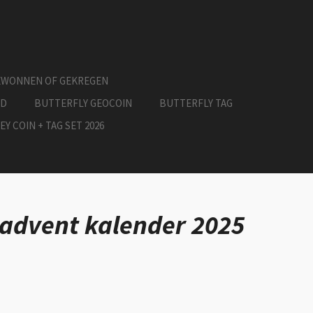
EWONNEN OF GEKREGEN
ED
BUTTERFLY GEOCOIN
BUTTERFLY TAG
EY COIN + TAG SET 2026
advent kalender 2025