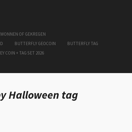
EWONNEN OF GEKREGEN
ED
BUTTERFLY GEOCOIN
BUTTERFLY TAG
EY COIN + TAG SET 2026
y Halloween tag