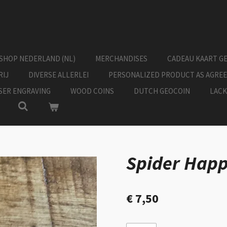
SHOP NEDERLAND (NL)
MERCHANDISES
CADEAU KAART G
RIJ
DIVERSE ALLERLEI
PERSONALIZED PRODUCT AS AGRE
ASER ENGRAVING
WOOD COINS
DUTCH GEOCOIN
LACK
Spider Happ
€ 7,50