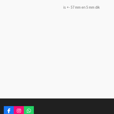
is +- 57 mm en 5 mm dik
F
I
W