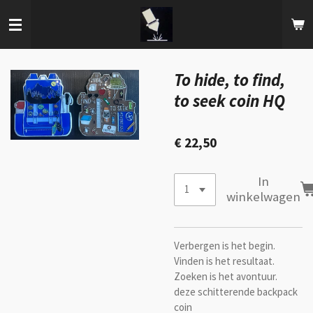
Ga
direct
naar
de
hoofdinhoud
To hide, to find,
to seek coin HQ
€ 22,50
In
winkelwagen
Verbergen is het begin.
Vinden is het resultaat.
Zoeken is het avontuur.
deze schitterende backpack
coin