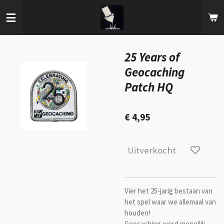
Ga
direct
naar
de
hoofdinhoud
25 Years of
Geocaching
Patch HQ
€ 4,95
Uitverkocht
Vier het 25-jarig bestaan van
het spel waar we allemaal van
houden!
Geocaching werd mogelijk