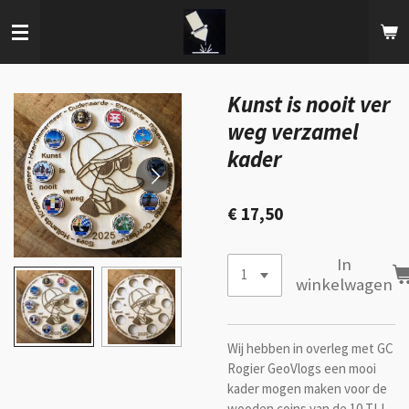
Ga
direct
naar
de
hoofdinhoud
Kunst is nooit ver
weg verzamel
kader
€ 17,50
In
winkelwagen
Wij hebben in overleg met GC
Rogier GeoVlogs een mooi
kader mogen maken voor de
wooden coins van de 10 TLL