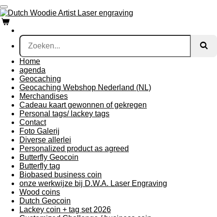
Ga
direct
naar
de
hoofdinhoud
Home
agenda
Geocaching
Geocaching Webshop Nederland (NL)
Merchandises
Cadeau kaart gewonnen of gekregen
Personal tags/ lackey tags
Contact
Foto Galerij
Diverse allerlei
Personalized product as agreed
Butterfly Geocoin
Butterfly tag
Biobased business coin
onze werkwijze bij D.W.A. Laser Engraving
Wood coins
Dutch Geocoin
Lackey coin + tag set 2026