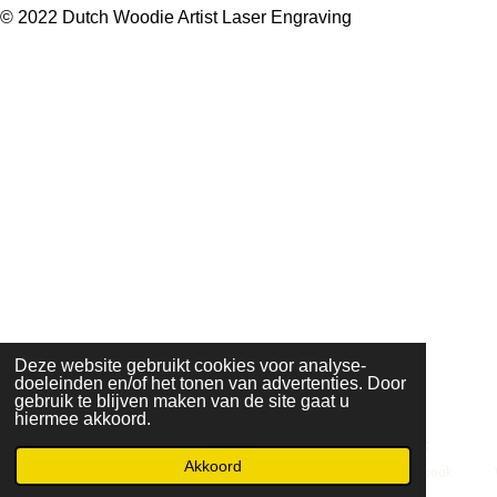
a
n
h
© 2022 Dutch Woodie Artist Laser Engraving
c
s
a
e
t
t
b
a
s
o
g
A
o
r
p
k
a
p
m
Deze website gebruikt cookies voor analyse-
doeleinden en/of het tonen van advertenties. Door
gebruik te blijven maken van de site gaat u
hiermee akkoord.
Akkoord
E-mailadres
Telefoonnummer
Kaart
Facebook