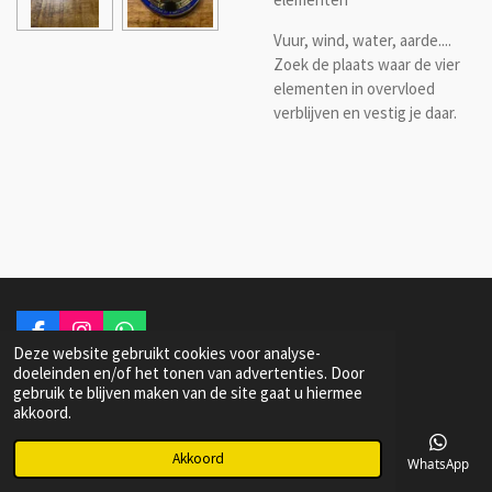
Vuur, wind, water, aarde....
Zoek de plaats waar de vier
elementen in overvloed
verblijven en vestig je daar.
F
I
W
Deze website gebruikt cookies voor analyse-
a
n
h
© 2022 Dutch Woodie Artist Laser Engraving
doeleinden en/of het tonen van advertenties. Door
c
s
a
gebruik te blijven maken van de site gaat u hiermee
e
t
t
akkoord.
b
a
s
o
g
A
o
r
p
Akkoord
E-mailadres
Telefoonnummer
Kaart
Facebook
WhatsApp
k
a
p