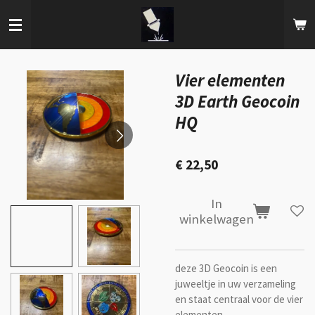
Ga
direct
naar
de
hoofdinhoud
Vier elementen
3D Earth Geocoin
HQ
€ 22,50
In
winkelwagen
deze 3D Geocoin is een
juweeltje in uw verzameling
en staat centraal voor de vier
elementen