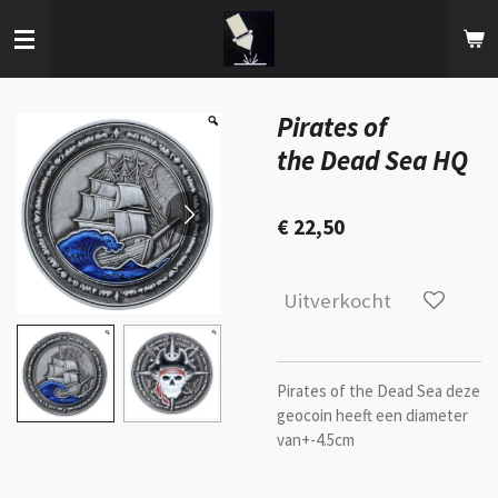
Ga
direct
naar
de
hoofdinhoud
Pirates of
the Dead Sea HQ
€ 22,50
Uitverkocht
Pirates of the Dead Sea deze
geocoin heeft een diameter
van+-4.5cm