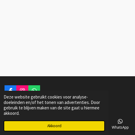
F
I
W
Deze website gebruikt cookies voor analyse-
a
n
h
© 2022 Dutch Woodie Artist Laser Engraving
doeleinden en/of het tonen van advertenties. Door
c
s
a
gebruik te blijven maken van de site gaat u hiermee
e
t
t
akkoord.
b
a
s
o
g
A
o
r
p
Akkoord
E-mailadres
Telefoonnummer
Kaart
Facebook
WhatsApp
k
a
p