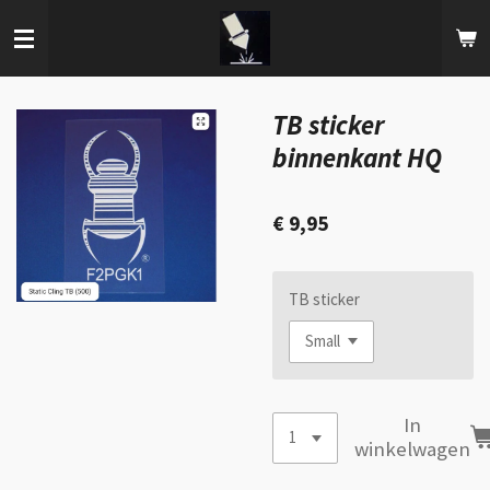
Ga
direct
naar
de
hoofdinhoud
TB sticker
binnenkant HQ
€ 9,95
TB sticker
In
winkelwagen