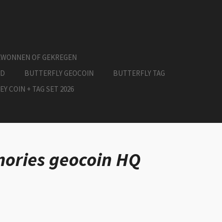
EWONNEN OF GEKREGEN
ED
BUTTERFLY GEOCOIN
BUTTERFLY TAG
EY COIN + TAG SET 2026
ories geocoin HQ