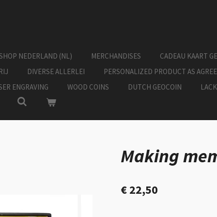
SHOP NEDERLAND (NL)
MERCHANDISES
CADEAU KAART G
RIJ
DIVERSE ALLERLEI
PERSONALIZED PRODUCT AS AGRE
ASER ENGRAVING
WOOD COINS
DUTCH GEOCOIN
LACK
Making mem
€ 22,50