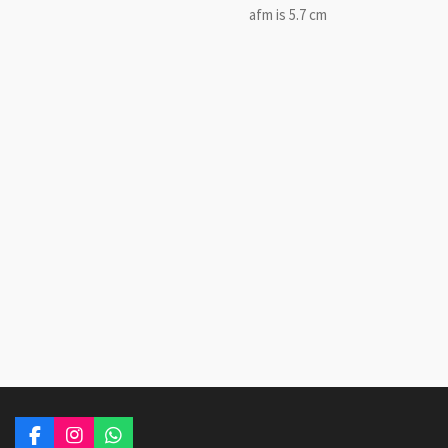
afm is 5.7 cm
F
I
W