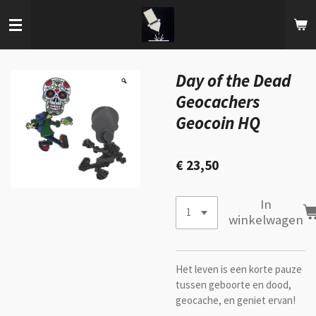
Ga
direct
naar
de
hoofdinhoud
Day of the Dead
Geocachers
Geocoin HQ
€ 23,50
In
winkelwagen
Het leven is een korte pauze
tussen geboorte en dood,
geocache, en geniet ervan!