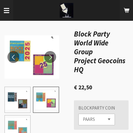
Ga
direct
naar
de
hoofdinhoud
Block Party
World Wide
Group
Project Geocoins
HQ
€ 22,50
BLOCKPARTY COIN