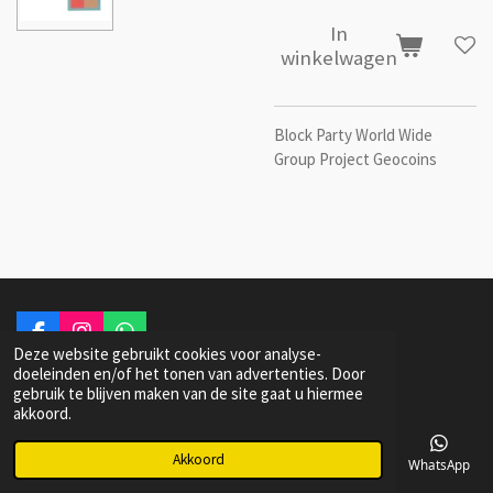
In
winkelwagen
Block Party World Wide
Group Project Geocoins
F
I
W
Deze website gebruikt cookies voor analyse-
a
n
h
© 2022 Dutch Woodie Artist Laser Engraving
doeleinden en/of het tonen van advertenties. Door
c
s
a
gebruik te blijven maken van de site gaat u hiermee
e
t
t
akkoord.
b
a
s
o
g
A
o
r
p
Akkoord
E-mailadres
Telefoonnummer
Kaart
Facebook
WhatsApp
k
a
p