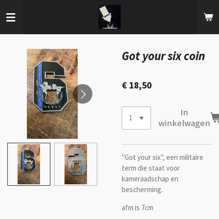
Ga
direct
naar
de
hoofdinhoud
Got your six coin
€ 18,50
In
winkelwagen
"Got your six", een militaire
term die staat voor
kameraadschap en
bescherming.
afm is 7cm