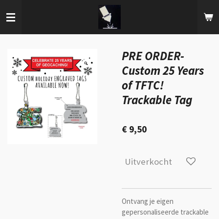
Ga
direct
naar
de
hoofdinhoud
PRE ORDER-
Custom 25 Years
of TFTC!
Trackable Tag
€ 9,50
Uitverkocht
Ontvang je eigen
gepersonaliseerde trackable