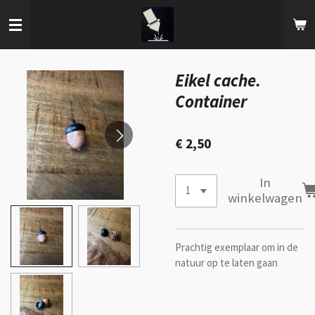
Ga
direct
naar
de
hoofdinhoud
Eikel cache.
Container
€ 2,50
In
winkelwagen
Prachtig exemplaar om in de
natuur op te laten gaan